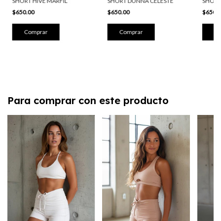
SHORT HIVE MARFIL
SHORT
SHORT DUNNA CELESTE
$650.00
$650.
$650.00
Comprar
Co
Comprar
Para comprar con este producto