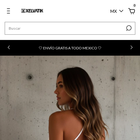
0
MX
n
🤍 ENVÍO GRATIS A TODO MEXICO 🤍