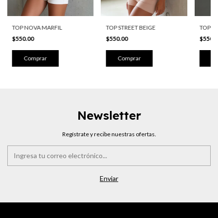
TOP S
TOP NOVA MARFIL
TOP STREET BEIGE
$550.
$550.00
$550.00
Co
Comprar
Comprar
Newsletter
Regístrate y recibe nuestras ofertas.